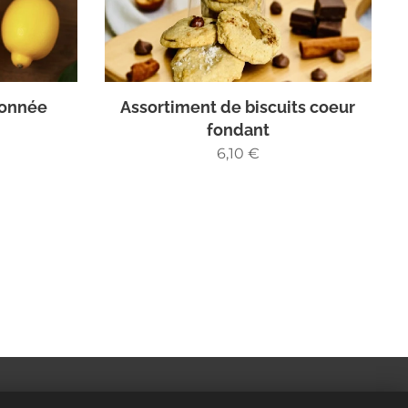
ronnée
Assortiment de biscuits coeur
fondant
6,10
€
Cookies