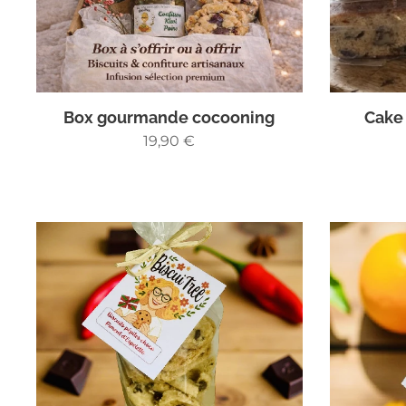
Box gourmande cocooning
Cake 
19,90
€