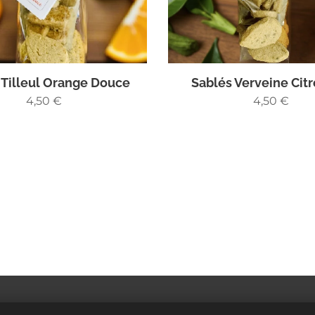
 Tilleul Orange Douce
Sablés Verveine Cit
4,50
€
4,50
€