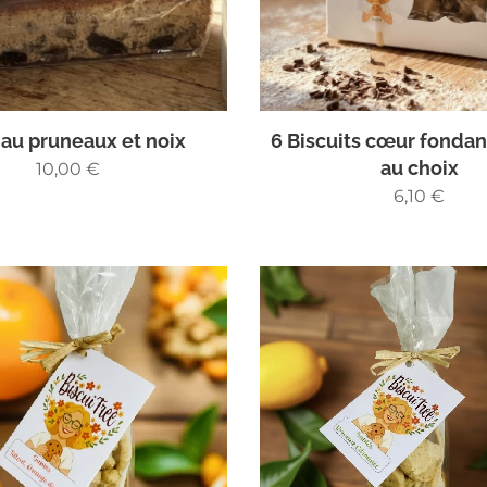
au pruneaux et noix
6 Biscuits cœur fonda
au choix
10,00
€
6,10
€